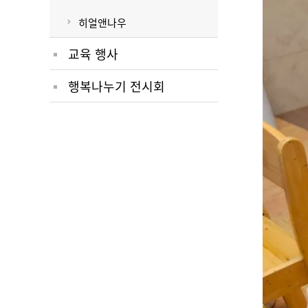
히얼앤나우
교육 행사
행복나누기 전시회