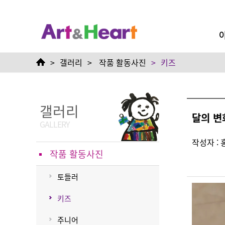
달의 변화
>
갤러리
>
작품 활동사진
>
키즈
갤러리
달의 변
GALLERY
작성자 :
작품 활동사진
토들러
키즈
주니어