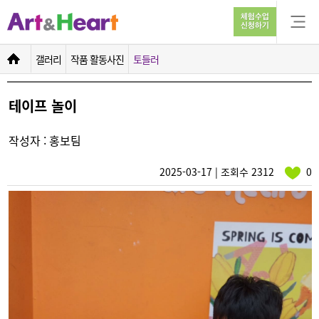
테이프 놀이
갤러리
작품 활동사진
토들러
테이프 놀이
작성자 : 홍보팀
2025-03-17 | 조회수 2312
0