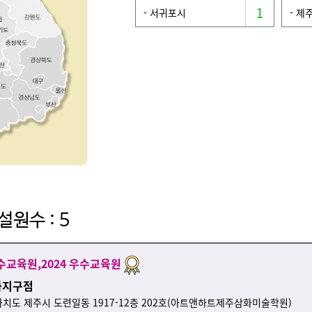
1
-
서귀포시
-
제
설원수 : 5
우수교육원,2024 우수교육원
화지구점
치도 제주시 도련일동 1917-12층 202호(아트앤하트제주삼화미술학원)