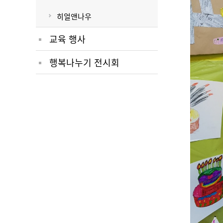
히얼앤나우
교육 행사
행복나누기 전시회