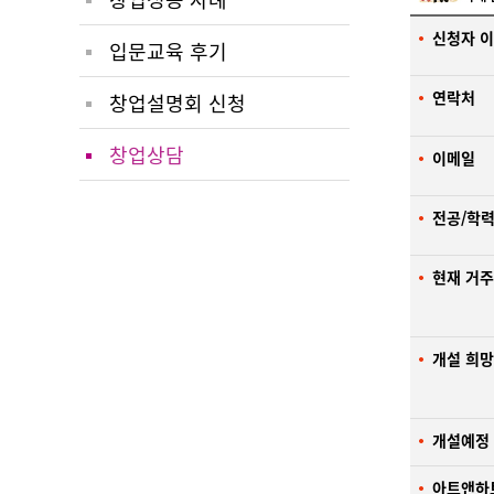
신청자 
입문교육 후기
연락처
창업설명회 신청
창업상담
이메일
전공/학
현재 거
개설 희
개설예정
아트앤하