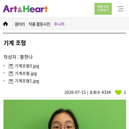
기계 조형
갤러리
작품 활동사진
주니어
기계 조형
작성자 : 황한나
기계조형3.jpg
기계조형.jpg
기계조형1.jpg
2020-07-15 | 조회수 4334
1